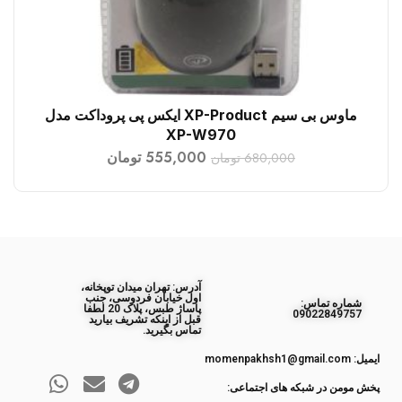
ماوس بی سیم XP-Product ایکس پی پروداکت مدل
افزودن به سبد خرید
XP-W970
555,000
تومان
680,000
تومان
آدرس: تهران میدان توپخانه،
اول خیابان فردوسی، جنب
ﺷﻤﺎره ﺗﻤﺎس:
پاساژ طبس، پلاک 20 لطفا
09022849757
قبل از اینکه تشریف بیارید
تماس بگیرید.
ایمیل: momenpakhsh1@gmail.com
پخش مومن در شبکه های اجتماعی: