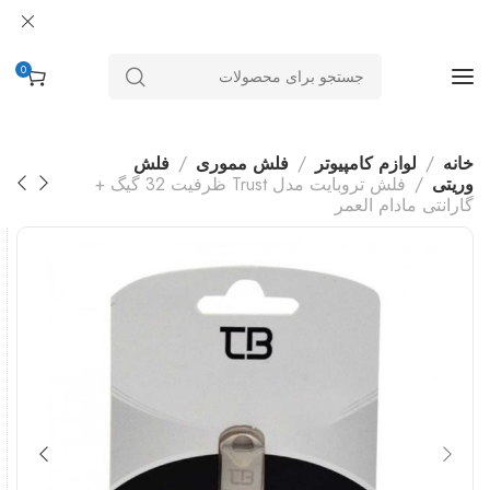
0
خانه
لوازم کامپیوتر
فلش مموری
فلش
وریتی
فلش تروبایت مدل Trust ظرفیت 32 گیگ +
گارانتی مادام العمر