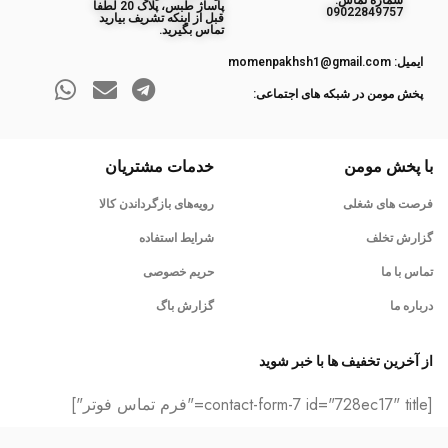
ﺷﻤﺎره ﺗﻤﺎس:
پاساژ طبس، پلاک 20 لطفا
09022849757
قبل از اینکه تشریف بیارید
تماس بگیرید.
ایمیل: momenpakhsh1@gmail.com
پخش مومن در شبکه های اجتماعی:
با پخش مومن
خدمات مشتریان
فرصت های شغلی
رویه‌های بازگرداندن کالا
گزارش تخلف
شرایط استفاده
تماس با ما
حریم خصوصی
درباره ما
گزارش باگ
از آخرین تخفیف ها با خبر شوید
[contact-form-7 id="728ec17" title="فرم تماس فوتر"]