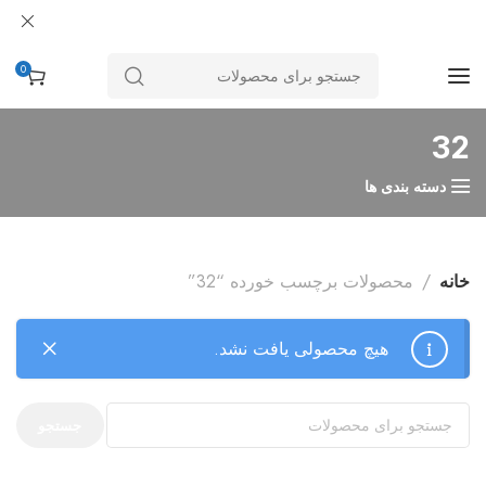
0
32
دسته بندی ها
خانه
محصولات برچسب خورده “32”
هیچ محصولی یافت نشد.
جستجو