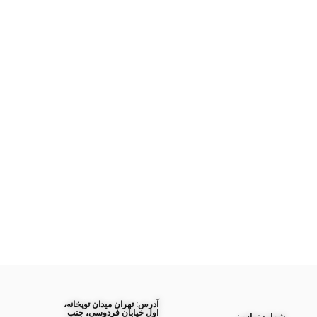
آدرس: تهران میدان توپخانه،
اول خیابان فردوسی، جنب