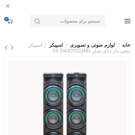
0
خانه
لوازم صوتی و تصویری
اسپیکر
اسپیکر
دیجی دار دنای مدل DE-DA3010DJ4RL