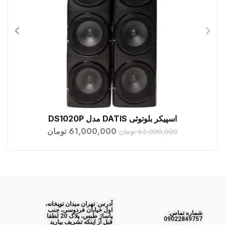
اسپیکر بلوتوثی DATIS مدل DS1020P
افزودن به سبد خرید
61,000,000
تومان
63,000,000
تومان
آدرس: تهران میدان توپخانه،
اول خیابان فردوسی، جنب
ﺷﻤﺎره ﺗﻤﺎس:
پاساژ طبس، پلاک 20 لطفا
09022849757
قبل از اینکه تشریف بیارید