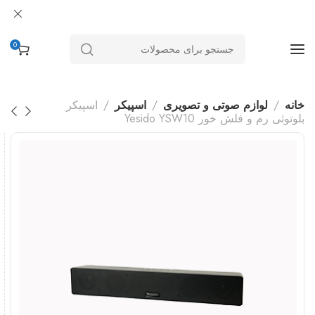
0
خانه
لوازم صوتی و تصویری
اسپیکر
اسپیکر
بلوتوثی رم و فلش خور Yesido YSW10