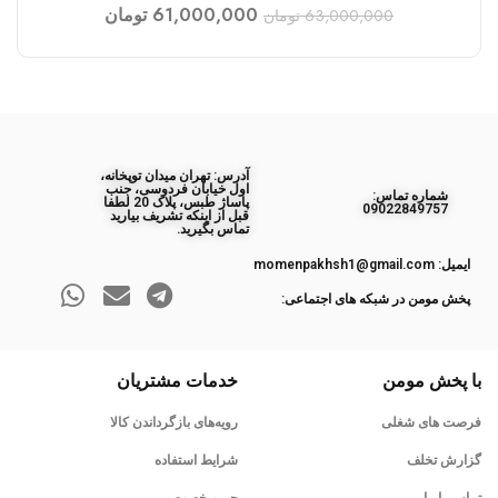
61,000,000
تومان
63,000,000
تومان
آدرس: تهران میدان توپخانه،
اول خیابان فردوسی، جنب
ﺷﻤﺎره ﺗﻤﺎس:
پاساژ طبس، پلاک 20 لطفا
09022849757
قبل از اینکه تشریف بیارید
تماس بگیرید.
ایمیل: momenpakhsh1@gmail.com
پخش مومن در شبکه های اجتماعی:
با پخش مومن
خدمات مشتریان
فرصت های شغلی
رویه‌های بازگرداندن کالا
گزارش تخلف
شرایط استفاده
تماس با ما
حریم خصوصی