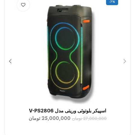
%
-7%
اسپیکر بلوتوثی وریتی مدل V-PS2806
افزودن به سبد خرید
25,000,000
تومان
27,000,000
تومان