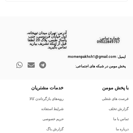
آدرس: تهران میدان توپخانه،
اول خیابان فردوسی، جنب
ﺷﻤﺎره ﺗﻤﺎس:
پاساژ طبس، پلاک 20 لطفا
09022849757
قبل از اینکه تشریف بیارید
تماس بگیرید.
ایمیل: momenpakhsh1@gmail.com
پخش مومن در شبکه های اجتماعی:
با پخش مومن
خدمات مشتریان
فرصت های شغلی
رویه‌های بازگرداندن کالا
گزارش تخلف
شرایط استفاده
تماس با ما
حریم خصوصی
درباره ما
گزارش باگ