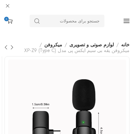
0
خانه
لوازم صوتی و تصویری
میکروفن
میکروفن یقه بی سیم ایکس پی مدل XP-Z9 (Type C)