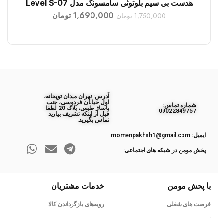
هدست بی سیم بلوتوثی سامسونگ مدل Level S-07
افزودن به سبد خرید
1,690,000
تومان
1,750,000
تومان
آدرس: تهران میدان توپخانه،
اول خیابان فردوسی، جنب
ﺷﻤﺎره ﺗﻤﺎس:
پاساژ طبس، پلاک 20 لطفا
09022849757
قبل از اینکه تشریف بیارید
تماس بگیرید.
ایمیل: momenpakhsh1@gmail.com
پخش مومن در شبکه های اجتماعی:
با پخش مومن
خدمات مشتریان
فرصت های شغلی
رویه‌های بازگرداندن کالا