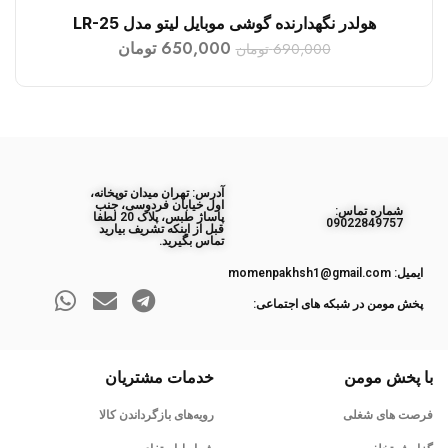
هولدر نگهدارنده گوشی موبایل لیتو مدل LR-25
افزودن به سبد خرید
650,000
تومان
690,000
تومان
آدرس: تهران میدان توپخانه،
اول خیابان فردوسی، جنب
ﺷﻤﺎره ﺗﻤﺎس:
پاساژ طبس، پلاک 20 لطفا
09022849757
قبل از اینکه تشریف بیارید
تماس بگیرید.
ایمیل: momenpakhsh1@gmail.com
پخش مومن در شبکه های اجتماعی:
با پخش مومن
خدمات مشتریان
فرصت های شغلی
رویه‌های بازگرداندن کالا