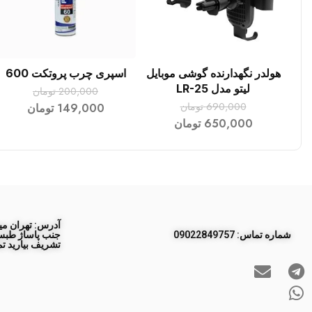
هولدر نگهدارنده گوشی موبایل
اسپری چرب پروتکت 600
افزودن به سبد خرید
افزودن به سبد خرید
لیتو مدل LR-25
200,000
تومان
690,000
تومان
149,000
تومان
650,000
تومان
آدرس: تهران مید
ﺷﻤﺎره ﺗﻤﺎس: 09022849757
تشریف بیارید تم