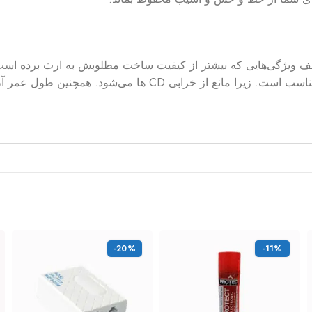
-20%
-11%