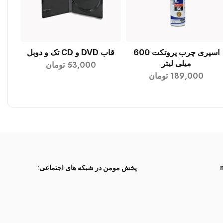
اسپری چرب پروتکت 600
قاب DVD و CD تک و دوبل
افزودن به سبد خرید
افزودن به سبد خرید
میلی لیتر
53,000
تومان
189,000
تومان
پخش مومن در شبکه های اجتماعی: