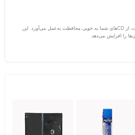
هرچند کاور ضدخش CD دارای ساختار ساده‌ای است، اما به لطف ویژگی‌هایی که بیشتر از کیفیت ساخت مطلوبش به ارث برده است، از CDهای شما به خوبی محافظت به‌عمل می‌آورد. این