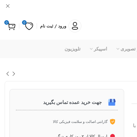
0
0
ورود / ثبت نام
 تصویری
اسپیکر
تلویزیون
جهت خرید عمده تماس بگیرید
گارانتی اصالت و سلامت فیزیکی کالا
از CD در برابر خط و خش با ایجاد یک لایه محافظ بین CD با
ارسال کالا از ۲ روز کاری دیگر