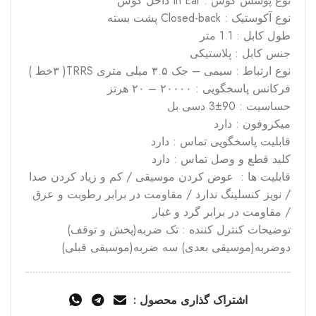
نوع پوشش گوش : In Ear داخل گوش
نوع آکوستیک : Closed-back پشت بسته
طول کابل : 1.1 متر
جنس کابل : پلاستیکی
نوع ارتباط : سیمی – جک ۳.۵ میلی متری TRRS( ۳خط )
فرکانس پاسخگویی : ۲۰۰۰۰ – ۲۰ هرتز
حساسیت : 90±3 دسی بل
میکروفون : دارد
قابلیت پاسخگویی تماس : دارد
کلید قطع و وصل تماس : دارد
قابلیت ها : عوض کردن موسیقی / کم و زیاد کردن صدا
/ نویز کنسلینگ ندارد / مقاومت در برابر رطوبت و عرق
/ مقاومت در برابر گرد و غبار
توضیحات کنترل کننده : تک ضربه(پخش و توقف)
دوضربه(موسیقی بعدی) سه ضربه(موسیقی قبلی)
اشتراک گذاری محصول :