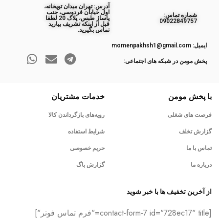
آدرس: تهران میدان توپخانه،
اول خیابان فردوسی، جنب
ﺷﻤﺎره ﺗﻤﺎس:
پاساژ طبس، پلاک 20 لطفا
09022849757
قبل از اینکه تشریف بیارید
تماس بگیرید.
ایمیل: momenpakhsh1@gmail.com
پخش مومن در شبکه های اجتماعی:
با پخش مومن
خدمات مشتریان
فرصت های شغلی
رویه‌های بازگرداندن کالا
گزارش تخلف
شرایط استفاده
تماس با ما
حریم خصوصی
درباره ما
گزارش باگ
از آخرین تخفیف ها با خبر شوید
[contact-form-7 id="728ec17" title="فرم تماس فوتر"]