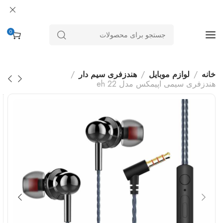
0
خانه
لوازم موبایل
هندزفری سیم دار
هندزفری سیمی اپیمکس مدل eh 22