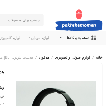
لوازم موبایل
لوازم کامپیوتر
دسته بندی کالاها
خانه
لوازم صوتی و تصویری
هدفون
هدست بلوتوثی JBL مدل J28
هدست
ویژ
ه
دارای