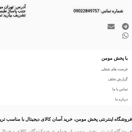
آدرس: تهران مید
ﺷﻤﺎره ﺗﻤﺎس: 09022849757
تشریف بیارید تم
با پخش مومن
فرصت های شغلی
گزارش تخلف
تماس با ما
درباره ما
فروشگاه اینترنتی پخش مومن، خرید آسان کالای دیجیتال با مناسب تر
فروشگاه اینترنتی پخش مومن از جمله عرضه‌کنندگان کالای دیجیتا