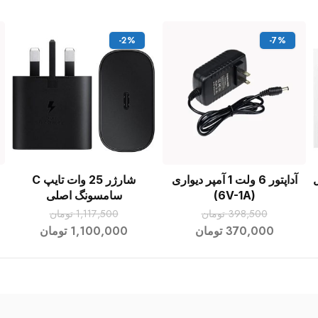
-2%
-7%
ل
آداپتور 6 ولت 1 آمپر دیواری
شارژر 25 وات تایپ C
افزودن به سبد خرید
افزودن به سبد خرید
(6V-1A)
سامسونگ اصلی
398,500
تومان
1,117,500
تومان
370,000
تومان
1,100,000
تومان