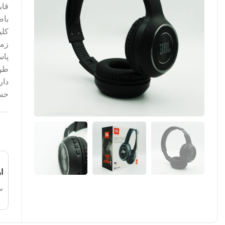
قاب
باطری :
کلی
زمان
پاسخ 
طول 
دارای 
حساس
ا
س