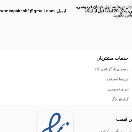
ان توپخانه، اول خیابان فردوسی،
جنب پاساژ طبس، پلاک 20 لطفا قبل از اینکه
ایمیل: momenpakhsh1@gmail.com
اس بگیرید.
خدمات مشتریان
رویه‌های بازگرداندن کالا
شرایط استفاده
حریم خصوصی
گزارش باگ
ین قیمت
ل در سراسر کشور