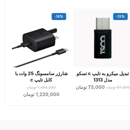
-18%
-15%
تبدیل میکرو به تایپ c تسکو
شارژر سامسونگ 25 وات با
افزودن به سبد خرید
افزودن به سبد خرید
مدل 1313
کابل تایپ c
75,000
تومان
87,850
تومان
1,484,250
تومان
1,220,000
تومان