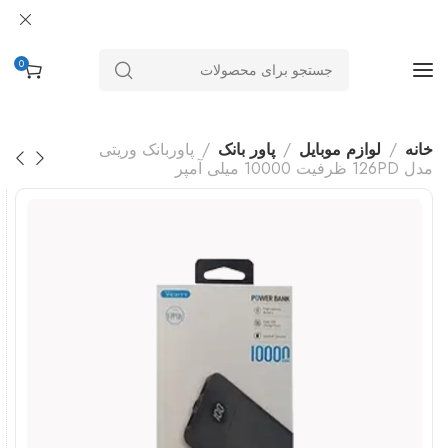
0
خانه
لوازم موبایل
پاور بانک
پاوربانک وریتی
مدل 126PD ظرفیت 10000 میلی آمپر