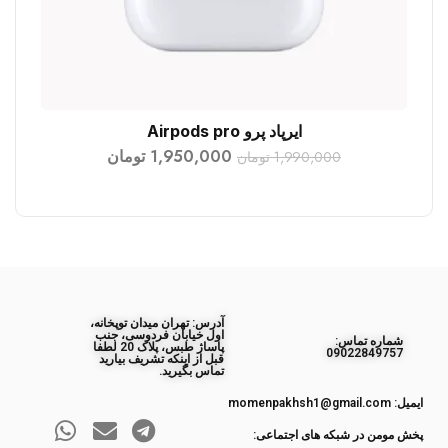
ایرپاد پرو Airpods pro
افزودن به سبد خرید
1,950,000
تومان
1,990,000
تومان
آدرس: تهران میدان توپخانه،
اول خیابان فردوسی، جنب
ﺷﻤﺎره ﺗﻤﺎس:
پاساژ طبس، پلاک 20 لطفا
09022849757
قبل از اینکه تشریف بیارید
تماس بگیرید.
ایمیل: momenpakhsh1@gmail.com
پخش مومن در شبکه های اجتماعی: