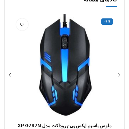
-3%
ماوس باسیم ایکس پی-پروداکت مدل XP G797N
افزودن به سبد خرید