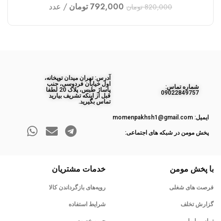
792,000
تومان
عدد
820,000
تومان
آدرس: تهران میدان توپخانه،
اول خیابان فردوسی، جنب
ﺷﻤﺎره ﺗﻤﺎس:
پاساژ طبس، پلاک 20 لطفا
09022849757
قبل از اینکه تشریف بیارید
تماس بگیرید.
ایمیل: momenpakhsh1@gmail.com
پخش مومن در شبکه های اجتماعی:
با پخش مومن
خدمات مشتریان
فرصت های شغلی
رویه‌های بازگرداندن کالا
گزارش تخلف
شرایط استفاده
تماس با ما
حریم خصوصی