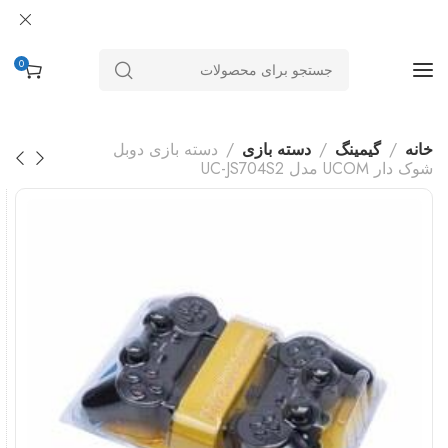
0
خانه
گیمینگ
دسته بازی
دسته بازی دوبل
شوک دار UCOM مدل UC-JS704S2