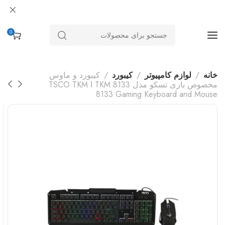
0
خانه
لوازم کامپیوتر
کیبورد
کیبورد و ماوس
مخصوص بازی تسکو مدل TKM 8133 ا TSCO TKM
8133 Gaming Keyboard and Mouse