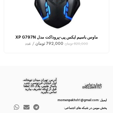
ماوس باسیم ایکس پی-پروداکت مدل XP G797N
افزودن به سبد خرید
792,000
تومان
عدد
820,000
تومان
آدرس: تهران میدان توپخانه،
اول خیابان فردوسی، جنب
ﺷﻤﺎره ﺗﻤﺎس:
پاساژ طبس، پلاک 20 لطفا
09022849757
قبل از اینکه تشریف بیارید
تماس بگیرید.
ایمیل: momenpakhsh1@gmail.com
پخش مومن در شبکه های اجتماعی: