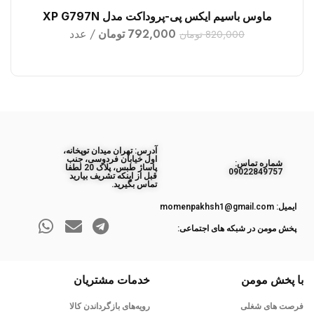
ماوس باسیم ایکس پی-پروداکت مدل XP G797N
افزودن به سبد خرید
792,000
تومان
عدد
820,000
تومان
آدرس: تهران میدان توپخانه،
اول خیابان فردوسی، جنب
ﺷﻤﺎره ﺗﻤﺎس:
پاساژ طبس، پلاک 20 لطفا
09022849757
قبل از اینکه تشریف بیارید
تماس بگیرید.
ایمیل: momenpakhsh1@gmail.com
پخش مومن در شبکه های اجتماعی:
با پخش مومن
خدمات مشتریان
فرصت های شغلی
رویه‌های بازگرداندن کالا