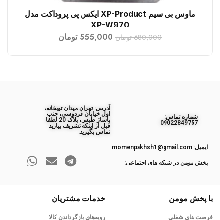
ماوس بی سیم XP-Product ایکس پی پروداکت مدل
افزودن به سبد خرید
XP-W970
555,000
تومان
680,000
تومان
آدرس: تهران میدان توپخانه،
اول خیابان فردوسی، جنب
ﺷﻤﺎره ﺗﻤﺎس:
پاساژ طبس، پلاک 20 لطفا
09022849757
قبل از اینکه تشریف بیارید
تماس بگیرید.
ایمیل: momenpakhsh1@gmail.com
پخش مومن در شبکه های اجتماعی:
با پخش مومن
خدمات مشتریان
فرصت های شغلی
رویه‌های بازگرداندن کالا