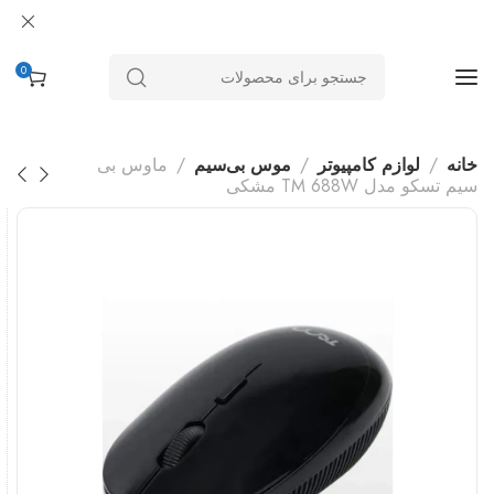
0
خانه
لوازم کامپیوتر
موس بی‌سیم
ماوس بی
سیم تسکو مدل TM 688W مشکی