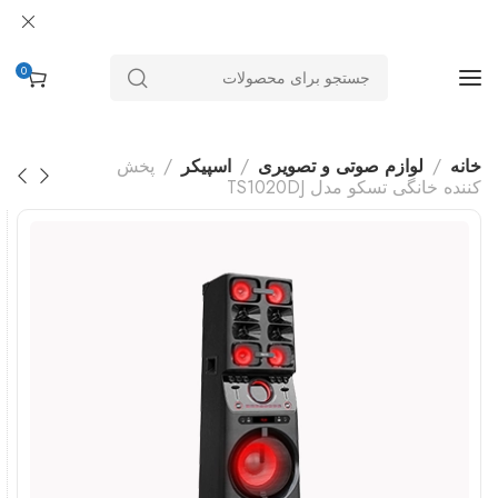
0
خانه
لوازم صوتی و تصویری
اسپیکر
پخش
کننده خانگی تسکو مدل TS1020DJ