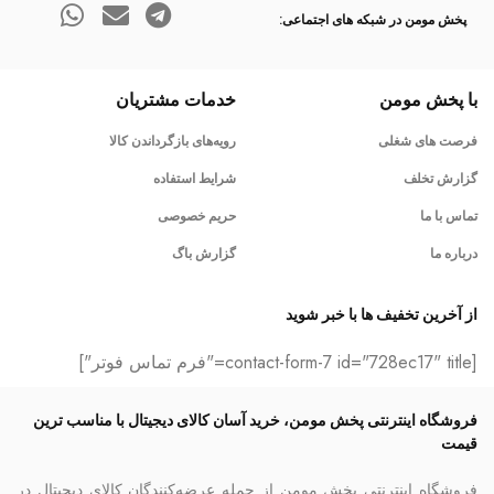
پخش مومن در شبکه های اجتماعی:
با پخش مومن
خدمات مشتریان
فرصت های شغلی
رویه‌های بازگرداندن کالا
گزارش تخلف
شرایط استفاده
تماس با ما
حریم خصوصی
درباره ما
گزارش باگ
از آخرین تخفیف ها با خبر شوید
[contact-form-7 id="728ec17" title="فرم تماس فوتر"]
فروشگاه اینترنتی پخش مومن، خرید آسان کالای دیجیتال با مناسب ترین
قیمت
فروشگاه اینترنتی پخش مومن از جمله عرضه‌کنندگان کالای دیجیتال در