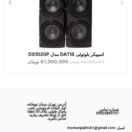
اسپیکر بلوتوثی DATIS مدل DS1020P
افزودن به سبد خرید
61,000,000
تومان
63,000,000
تومان
آدرس: تهران میدان توپخانه،
اول خیابان فردوسی، جنب
ﺷﻤﺎره ﺗﻤﺎس:
پاساژ طبس، پلاک 20 لطفا
09022849757
قبل از اینکه تشریف بیارید
تماس بگیرید.
ایمیل: momenpakhsh1@gmail.com