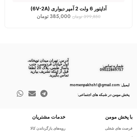
آداپتور 6 ولت 2 آمپر دیواری (6V-2A)
افزودن به سبد خرید
385,000
تومان
399,850
تومان
آدرس: تهران میدان توپخانه،
اول خیابان فردوسی، جنب
ﺷﻤﺎره ﺗﻤﺎس:
پاساژ طبس، پلاک 20 لطفا
09022849757
قبل از اینکه تشریف بیارید
تماس بگیرید.
ایمیل: momenpakhsh1@gmail.com
پخش مومن در شبکه های اجتماعی:
با پخش مومن
خدمات مشتریان
فرصت های شغلی
رویه‌های بازگرداندن کالا