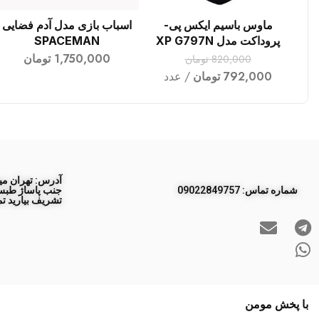
ماوس باسیم ایکس پی-
اسباب بازی مدل آدم فضایی
افزودن به سبد خرید
افزودن به سبد خرید
پروداکت مدل XP G797N
SPACEMAN
1,750,000
تومان
820,000
تومان
792,000
تومان
عدد
آدرس: تهران مید
ﺷﻤﺎره ﺗﻤﺎس: 09022849757
تشریف بیارید تم
با پخش مومن