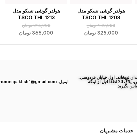
هولدر گوشی تسکو مدل
هولدر گوشی تسکو مدل
افزودن به سبد خرید
افزودن به سبد خرید
TSCO THL 1213
TSCO THL 1203
940,000
تومان
895,000
تومان
825,000
تومان
865,000
تومان
ان توپخانه، اول خیابان فردوسی،
جنب پاساژ طبس، پلاک 20 لطفا قبل از اینکه
ایمیل: momenpakhsh1@gmail.com
اس بگیرید.
خدمات مشتریان