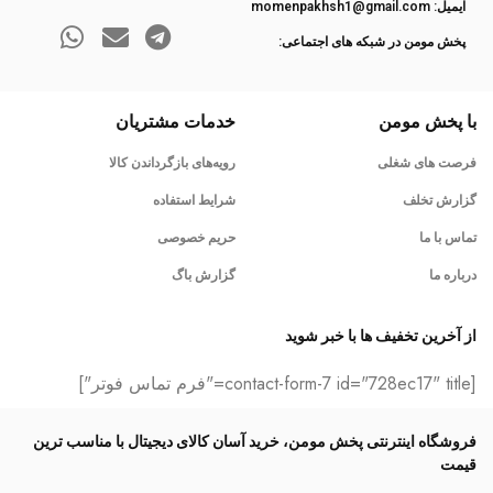
ایمیل: momenpakhsh1@gmail.com
پخش مومن در شبکه های اجتماعی:
با پخش مومن
خدمات مشتریان
فرصت های شغلی
رویه‌های بازگرداندن کالا
گزارش تخلف
شرایط استفاده
تماس با ما
حریم خصوصی
درباره ما
گزارش باگ
از آخرین تخفیف ها با خبر شوید
[contact-form-7 id="728ec17" title="فرم تماس فوتر"]
فروشگاه اینترنتی پخش مومن، خرید آسان کالای دیجیتال با مناسب ترین
قیمت