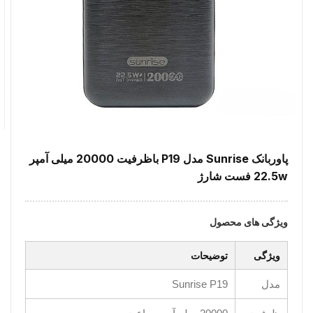
پاوربانک Sunrise مدل P19 باظرفیت 20000 میلی آمپر
22.5w فست شارژ
ویژگی های محصول
ویژگی
توضیحات
مدل
Sunrise P19