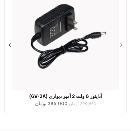
آداپتور 6 ولت 2 آمپر دیواری (6V-2A)
افزودن به سبد خرید
385,000
تومان
399,850
تومان