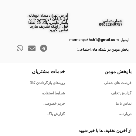
آدرس: تهران میدان توپخانه،
اول خیابان فردوسی، جنب
ﺷﻤﺎره ﺗﻤﺎس:
پاساژ طبس، پلاک 20 لطفا
09022849757
قبل از اینکه تشریف بیارید
تماس بگیرید.
ایمیل: momenpakhsh1@gmail.com
پخش مومن در شبکه های اجتماعی:
با پخش مومن
خدمات مشتریان
فرصت های شغلی
رویه‌های بازگرداندن کالا
گزارش تخلف
شرایط استفاده
تماس با ما
حریم خصوصی
درباره ما
گزارش باگ
از آخرین تخفیف ها با خبر شوید