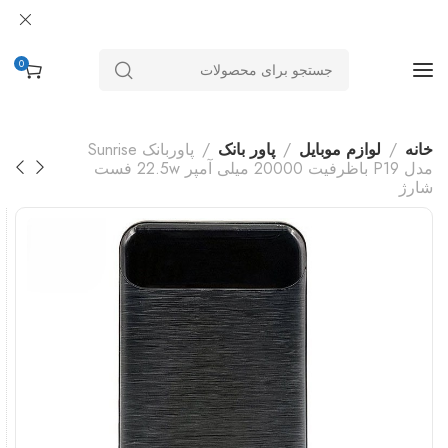
0
خانه
لوازم موبایل
پاور بانک
پاوربانک Sunrise
مدل P19 باظرفیت 20000 میلی آمپر 22.5w فست
شارژ