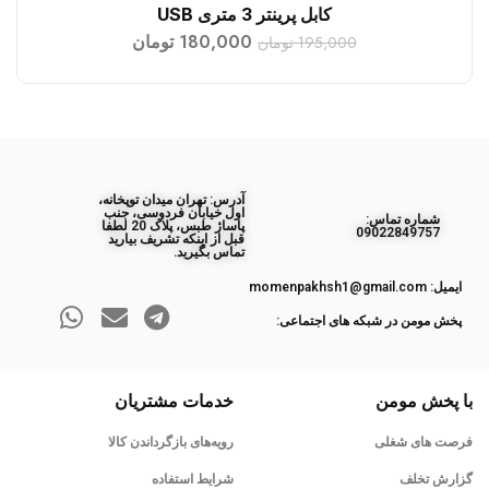
کابل پرینتر 3 متری USB
افزودن به سبد خرید
180,000
تومان
195,000
تومان
آدرس: تهران میدان توپخانه،
اول خیابان فردوسی، جنب
ﺷﻤﺎره ﺗﻤﺎس:
پاساژ طبس، پلاک 20 لطفا
09022849757
قبل از اینکه تشریف بیارید
تماس بگیرید.
ایمیل: momenpakhsh1@gmail.com
پخش مومن در شبکه های اجتماعی:
با پخش مومن
خدمات مشتریان
فرصت های شغلی
رویه‌های بازگرداندن کالا
گزارش تخلف
شرایط استفاده