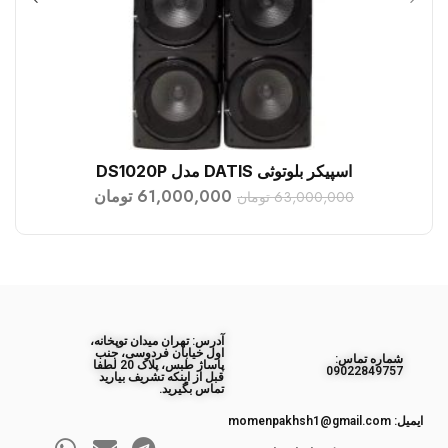
اسپیکر بلوتوثی DATIS مدل DS1020P
افزودن به سبد خرید
61,000,000
تومان
63,000,000
تومان
آدرس: تهران میدان توپخانه،
اول خیابان فردوسی، جنب
ﺷﻤﺎره ﺗﻤﺎس:
پاساژ طبس، پلاک 20 لطفا
09022849757
قبل از اینکه تشریف بیارید
تماس بگیرید.
ایمیل: momenpakhsh1@gmail.com