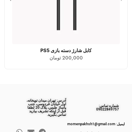
کابل شارژ دسته بازی PS5
افزودن به سبد خرید
200,000
تومان
آدرس: تهران میدان توپخانه،
اول خیابان فردوسی، جنب
ﺷﻤﺎره ﺗﻤﺎس:
پاساژ طبس، پلاک 20 لطفا
09022849757
قبل از اینکه تشریف بیارید
تماس بگیرید.
ایمیل: momenpakhsh1@gmail.com