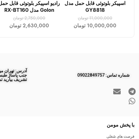
اسپیکر بلوتوثی قابل حمل مدل
رادیو اسپیکر بلوتوثی قابل حمل
افزودن به سبد خرید
افزودن به سبد خرید
GY8818
Golon مدل RX-BT160
11,000,000
تومان
2,750,000
تومان
10,000,000
تومان
2,630,000
تومان
آدرس: تهران مید
ﺷﻤﺎره ﺗﻤﺎس: 09022849757
تشریف بیارید تم
با پخش مومن
فرصت های شغلی