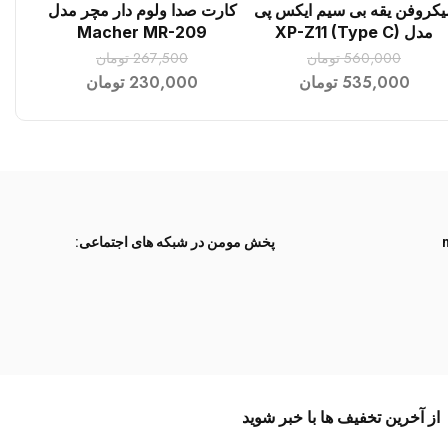
یکروفن یقه بی سیم ایکس پی
کارت صدا ولوم دار مچر مدل
افزودن به سبد خرید
افزودن به سبد خرید
مدل XP-Z11 (Type C)
Macher MR-209
560,000
تومان
267,500
تومان
535,000
تومان
230,000
تومان
پخش مومن در شبکه های اجتماعی:
از آخرین تخفیف ها با خبر شوید