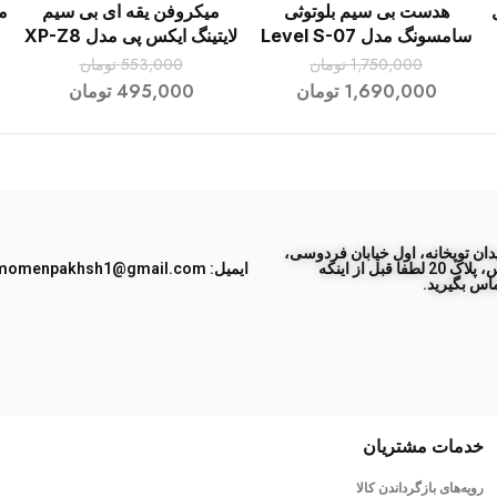
هدست بی سیم بلوتوثی
میکروفن یقه ای بی سیم
م
افزودن به سبد خرید
افزودن به سبد خرید
سامسونگ مدل Level S-07
لایتینگ ایکس پی مدل XP-Z8
1,750,000
تومان
553,000
تومان
1,690,000
تومان
495,000
تومان
ان توپخانه، اول خیابان فردوسی،
جنب پاساژ طبس، پلاک 20 لطفا قبل از اینکه
ایمیل: momenpakhsh1@gmail.com
اس بگیرید.
خدمات مشتریان
رویه‌های بازگرداندن کالا