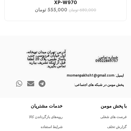
XP-W970
555,000
تومان
680,000
تومان
آدرس: تهران میدان توپخانه،
اول خیابان فردوسی، جنب
ﺷﻤﺎره ﺗﻤﺎس:
پاساژ طبس، پلاک 20 لطفا
09022849757
قبل از اینکه تشریف بیارید
تماس بگیرید.
ایمیل: momenpakhsh1@gmail.com
پخش مومن در شبکه های اجتماعی:
با پخش مومن
خدمات مشتریان
فرصت های شغلی
رویه‌های بازگرداندن کالا
گزارش تخلف
شرایط استفاده