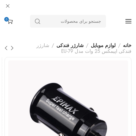
0
خانه
لوازم موبایل
شارژر فندکی
شارژر
فندکی اپیمکس 25 وات مدل EU-79