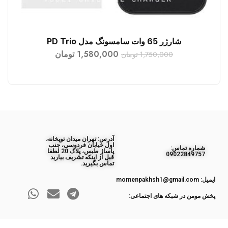
شارژر 65 وات سامسونگ مدل PD Trio
افزودن به سبد خرید
1,580,000
تومان
1,750,000
تومان
آدرس: تهران میدان توپخانه،
اول خیابان فردوسی، جنب
ﺷﻤﺎره ﺗﻤﺎس:
پاساژ طبس، پلاک 20 لطفا
09022849757
قبل از اینکه تشریف بیارید
تماس بگیرید.
ایمیل: momenpakhsh1@gmail.com
پخش مومن در شبکه های اجتماعی: