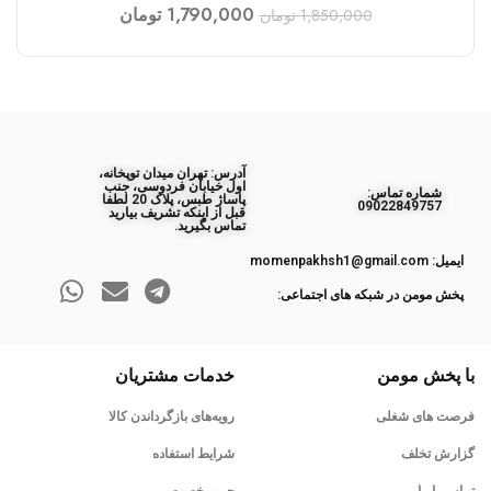
1,790,000
تومان
1,850,000
تومان
آدرس: تهران میدان توپخانه،
اول خیابان فردوسی، جنب
ﺷﻤﺎره ﺗﻤﺎس:
پاساژ طبس، پلاک 20 لطفا
09022849757
قبل از اینکه تشریف بیارید
تماس بگیرید.
ایمیل: momenpakhsh1@gmail.com
پخش مومن در شبکه های اجتماعی:
با پخش مومن
خدمات مشتریان
فرصت های شغلی
رویه‌های بازگرداندن کالا
گزارش تخلف
شرایط استفاده
تماس با ما
حریم خصوصی