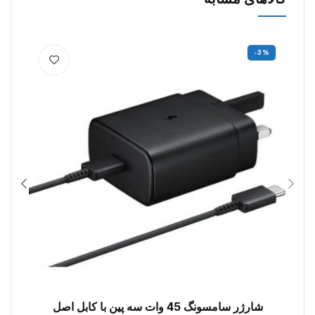
%
-3%
شارژر سامسونگ 45 وات سه پین با کابل اصل
افزودن به سبد خرید