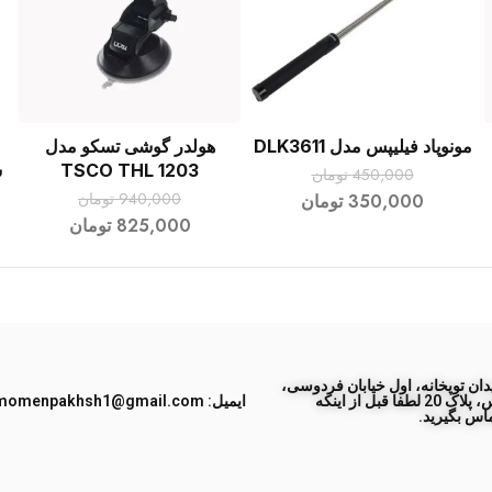
مونوپاد فیلیپس مدل DLK3611
هولدر گوشی تسکو مدل
افزودن به سبد خرید
افزودن به سبد خرید
TSCO THL 1203
س
450,000
تومان
940,000
تومان
350,000
تومان
825,000
تومان
ان توپخانه، اول خیابان فردوسی،
جنب پاساژ طبس، پلاک 20 لطفا قبل از اینکه
ایمیل: momenpakhsh1@gmail.com
اس بگیرید.