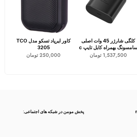
کلگی شارژر 45 وات اصلی
کاور ایرپاد تسکو مدل TCO
افزودن به سبد خرید
افزودن به سبد خرید
امسونگ بهمراه کابل تایپ c
3205
1,537,500
تومان
250,000
تومان
پخش مومن در شبکه های اجتماعی: