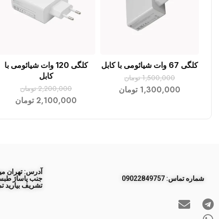
کلگی 67 وات شیائومی با کابل
کلگی 120 وات شیائومی با
افزودن به سبد خرید
افزودن به سبد خرید
کابل
1,500,000
تومان
2,200,000
تومان
1,300,000
تومان
2,100,000
تومان
آدرس: تهران مید
ﺷﻤﺎره ﺗﻤﺎس: 09022849757
تشریف بیارید تم