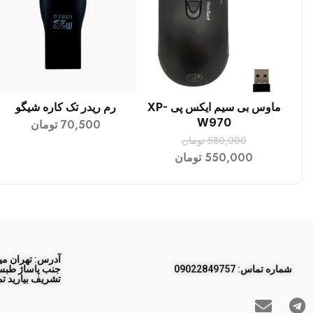
ماوس بی سیم ایکس پی XP-
رم ریدر تک کاره شیگو
افزودن به سبد خرید
افزودن به سبد خرید
W970
70,500
تومان
580,000
تومان
550,000
تومان
آدرس: تهران مید
ﺷﻤﺎره ﺗﻤﺎس: 09022849757
تشریف بیارید تم