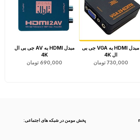
مبدل HDMI به VGA جی بی
مبدل HDMI به AV جی بی ال
افزودن به سبد خرید
افزودن به سبد خرید
ال 4K
4K
730,000
تومان
690,000
تومان
پخش مومن در شبکه های اجتماعی: