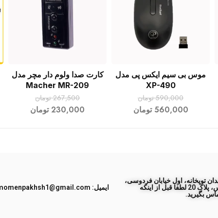
موس بی سیم ایکس پی مدل
کارت صدا ولوم دار مچر مدل
افزودن به سبد خرید
افزودن به سبد خرید
Macher MR-209
XP-490
590,000
تومان
267,500
تومان
560,000
تومان
230,000
تومان
ان توپخانه، اول خیابان فردوسی،
جنب پاساژ طبس، پلاک 20 لطفا قبل از اینکه
ایمیل: momenpakhsh1@gmail.com
اس بگیرید.