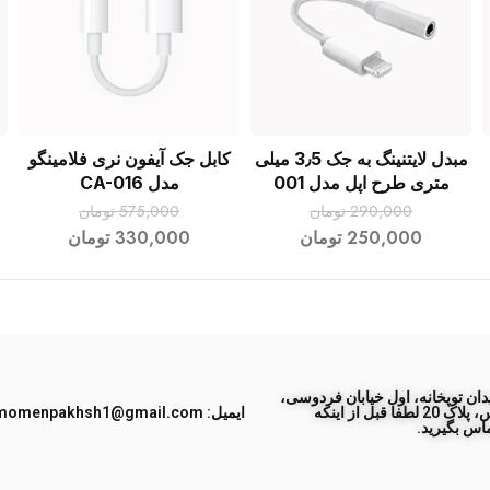
مبدل لایتنینگ به جک 3٫5 میلی
کابل جک آیفون نری فلامینگو
افزودن به سبد خرید
افزودن به سبد خرید
متری طرح اپل مدل 001
مدل CA-016
290,000
تومان
575,000
تومان
250,000
تومان
330,000
تومان
ان توپخانه، اول خیابان فردوسی،
جنب پاساژ طبس، پلاک 20 لطفا قبل از اینکه
ایمیل: momenpakhsh1@gmail.com
اس بگیرید.