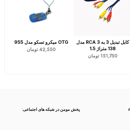
کابل تبدیل 3 به 3 RCA مدل
OTG میکرو تسکو مدل 955
افزودن به سبد خرید
افزودن به سبد خرید
138 متراژ 1.5
42,550
تومان
151,750
تومان
پخش مومن در شبکه های اجتماعی: