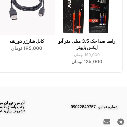
رابط صدا جک 3.5 میلی متر آیو
کابل شارژر ذوزنقه
افزودن به سبد خرید
افزودن به سبد خرید
ایکس پایونر
195,000
تومان
150,000
تومان
135,000
تومان
آدرس: تهران مید
ﺷﻤﺎره ﺗﻤﺎس: 09022849757
تشریف بیارید تم