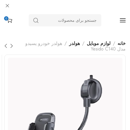
0
خانه
لوازم موبایل
هولدر
هولدر خودرو یسیدو
مدل Yesido C140