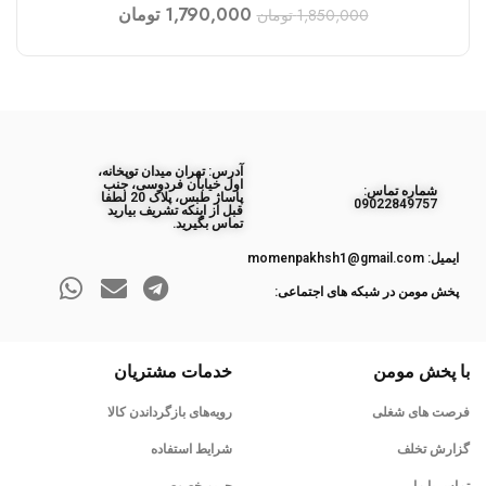
1,790,000
تومان
1,850,000
تومان
آدرس: تهران میدان توپخانه،
اول خیابان فردوسی، جنب
ﺷﻤﺎره ﺗﻤﺎس:
پاساژ طبس، پلاک 20 لطفا
09022849757
قبل از اینکه تشریف بیارید
تماس بگیرید.
ایمیل: momenpakhsh1@gmail.com
پخش مومن در شبکه های اجتماعی:
با پخش مومن
خدمات مشتریان
فرصت های شغلی
رویه‌های بازگرداندن کالا
گزارش تخلف
شرایط استفاده
تماس با ما
حریم خصوصی