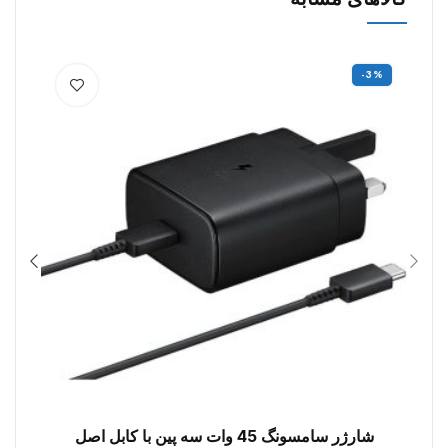
0%
-3%
شارژر سامسونگ 45 وات سه پین با کابل اصل
افزودن به سبد خرید