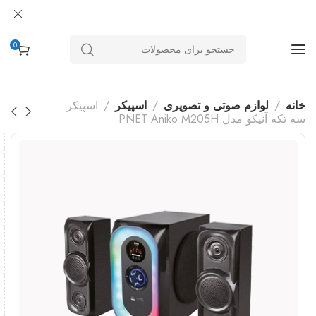
0
خانه
لوازم صوتی و تصویری
اسپیکر
اسپیکر
سه تکه آنیکو مدل PNET Aniko M205H