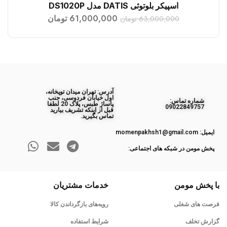
اسپیکر بلوتوثی DATIS مدل DS1020P
افزودن به سبد خرید
61,000,000
تومان
63,000,000
تومان
آدرس: تهران میدان توپخانه،
اول خیابان فردوسی، جنب
ﺷﻤﺎره ﺗﻤﺎس:
پاساژ طبس، پلاک 20 لطفا
09022849757
قبل از اینکه تشریف بیارید
تماس بگیرید.
ایمیل: momenpakhsh1@gmail.com
پخش مومن در شبکه های اجتماعی:
با پخش مومن
خدمات مشتریان
فرصت های شغلی
رویه‌های بازگرداندن کالا
گزارش تخلف
شرایط استفاده