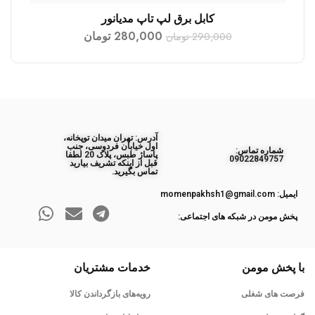
کابل برق لپ تاپ مدیانور
افزودن به سبد خرید
280,000
تومان
290,000
تومان
آدرس: تهران میدان توپخانه،
اول خیابان فردوسی، جنب
ﺷﻤﺎره ﺗﻤﺎس:
پاساژ طبس، پلاک 20 لطفا
09022849757
قبل از اینکه تشریف بیارید
تماس بگیرید.
ایمیل: momenpakhsh1@gmail.com
پخش مومن در شبکه های اجتماعی:
با پخش مومن
خدمات مشتریان
فرصت های شغلی
رویه‌های بازگرداندن کالا