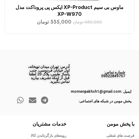
ماوس بی سیم XP-Product ایکس پی پروداکت مدل
افزودن به سبد خرید
XP-W970
555,000
تومان
680,000
تومان
آدرس: تهران میدان توپخانه،
اول خیابان فردوسی، جنب
ﺷﻤﺎره ﺗﻤﺎس:
پاساژ طبس، پلاک 20 لطفا
09022849757
قبل از اینکه تشریف بیارید
تماس بگیرید.
ایمیل: momenpakhsh1@gmail.com
پخش مومن در شبکه های اجتماعی:
با پخش مومن
خدمات مشتریان
فرصت های شغلی
رویه‌های بازگرداندن کالا