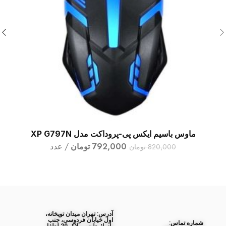
ماوس باسیم ایکس پی-پروداکت مدل XP G797N
افزودن به سبد خرید
792,000
تومان
عدد
820,000
تومان
آدرس: تهران میدان توپخانه،
اول خیابان فردوسی، جنب
ﺷﻤﺎره ﺗﻤﺎس: