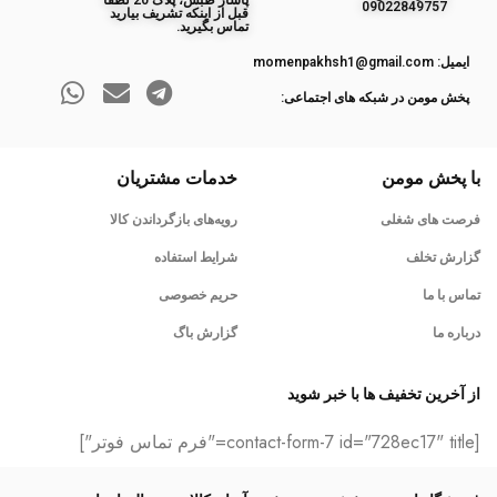
پاساژ طبس، پلاک 20 لطفا
09022849757
قبل از اینکه تشریف بیارید
تماس بگیرید.
ایمیل: momenpakhsh1@gmail.com
پخش مومن در شبکه های اجتماعی:
با پخش مومن
خدمات مشتریان
فرصت های شغلی
رویه‌های بازگرداندن کالا
گزارش تخلف
شرایط استفاده
تماس با ما
حریم خصوصی
درباره ما
گزارش باگ
از آخرین تخفیف ها با خبر شوید
[contact-form-7 id="728ec17" title="فرم تماس فوتر"]