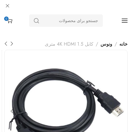
0
خانه
ونوس
کابل 4K HDMI 1.5 متری