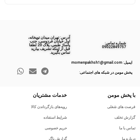
آدرس: تهران میدان توپخانه،
اول خیابان فردوسی، جنب
ﺷﻤﺎره ﺗﻤﺎس:
پاساژ طبس، پلاک 20 لطفا
09022849757
قبل از اینکه تشریف بیارید
تماس بگیرید.
ایمیل: momenpakhsh1@gmail.com
پخش مومن در شبکه های اجتماعی:
با پخش مومن
خدمات مشتریان
فرصت های شغلی
رویه‌های بازگرداندن کالا
گزارش تخلف
شرایط استفاده
تماس با ما
حریم خصوصی
درباره ما
گزارش باگ