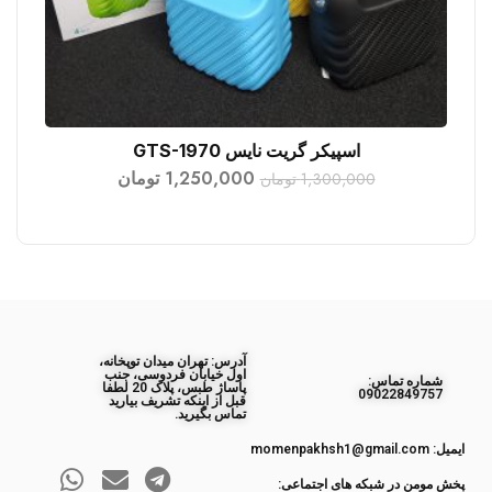
اسپیکر گریت نایس GTS-1970
افزودن به سبد خرید
1,250,000
تومان
1,300,000
تومان
آدرس: تهران میدان توپخانه،
اول خیابان فردوسی، جنب
ﺷﻤﺎره ﺗﻤﺎس:
پاساژ طبس، پلاک 20 لطفا
09022849757
قبل از اینکه تشریف بیارید
تماس بگیرید.
ایمیل: momenpakhsh1@gmail.com
پخش مومن در شبکه های اجتماعی: