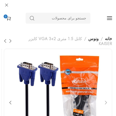
0
خانه
ونوس
کابل 1.5 متری VGA 3+2 کایزر
KAISER