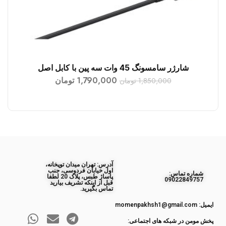
شارژر سامسونگ 45 وات سه پین با کابل اصل
افزودن به سبد خرید
1,790,000
تومان
1,850,000
تومان
آدرس: تهران میدان توپخانه،
اول خیابان فردوسی، جنب
ﺷﻤﺎره ﺗﻤﺎس:
پاساژ طبس، پلاک 20 لطفا
09022849757
قبل از اینکه تشریف بیارید
تماس بگیرید.
ایمیل: momenpakhsh1@gmail.com
پخش مومن در شبکه های اجتماعی: