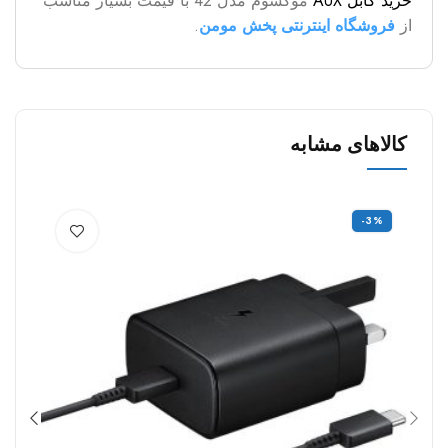
خرید کابل AUX
موکسوم مدل 42 با قیمت بسیار مناسب
از
فروشگاه اینترنتی پخش مومن
.
کالاهای مشابه
%
-3%