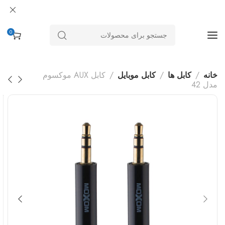
0
خانه
کابل ها
کابل موبایل
کابل AUX موکسوم
مدل 42