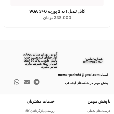
کابل تبدیل 1 به 2 پورت VGA 3+6
افزودن به سبد خرید
338,000
تومان
آدرس: تهران میدان توپخانه،
اول خیابان فردوسی، جنب
ﺷﻤﺎره ﺗﻤﺎس:
پاساژ طبس، پلاک 20 لطفا
09022849757
قبل از اینکه تشریف بیارید
تماس بگیرید.
ایمیل: momenpakhsh1@gmail.com
پخش مومن در شبکه های اجتماعی:
با پخش مومن
خدمات مشتریان
فرصت های شغلی
رویه‌های بازگرداندن کالا