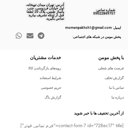
آدرس: تهران میدان توپخانه،
اول خیابان فردوسی، جنب
ﺷﻤﺎره ﺗﻤﺎس:
پاساژ طبس، پلاک 20 لطفا
09022849757
قبل از اینکه تشریف بیارید
تماس بگیرید.
ایمیل: momenpakhsh1@gmail.com
پخش مومن در شبکه های اجتماعی:
با پخش مومن
خدمات مشتریان
فرصت های شغلی
رویه‌های بازگرداندن کالا
گزارش تخلف
شرایط استفاده
تماس با ما
حریم خصوصی
درباره ما
گزارش باگ
از آخرین تخفیف ها با خبر شوید
[contact-form-7 id="728ec17" title="فرم تماس فوتر"]