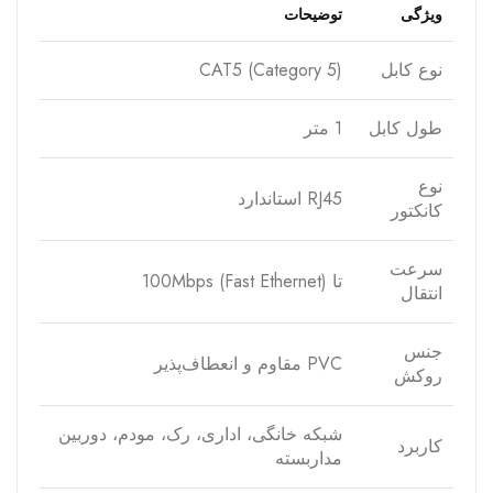
ویژگی
توضیحات
نوع کابل
CAT5 (Category 5)
طول کابل
1 متر
نوع
RJ45 استاندارد
کانکتور
سرعت
تا 100Mbps (Fast Ethernet)
انتقال
جنس
PVC مقاوم و انعطاف‌پذیر
روکش
شبکه خانگی، اداری، رک، مودم، دوربین
کاربرد
مداربسته