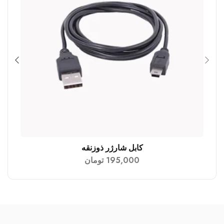
کابل شارژر ذوزنقه
افزودن به سبد خرید
195,000
تومان