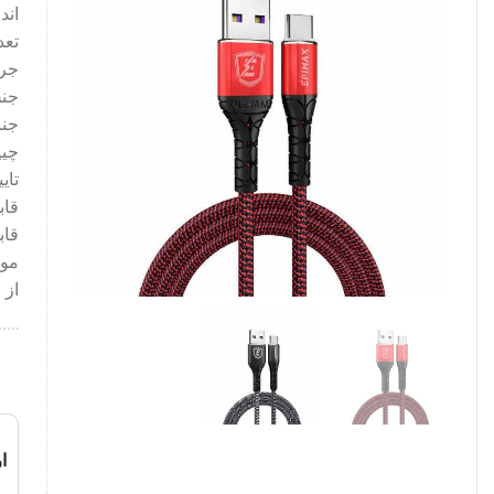
اندازه :
تعدا
جری
جنس
جنن
تای
قاب
قابلی
از 
ا