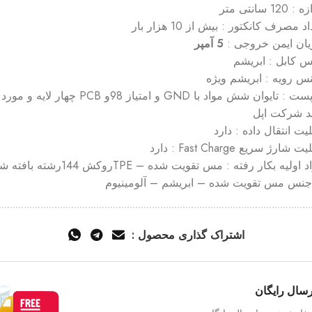
 120 سانتی متر
د مصرف کانکتور : بیش از 10 هزار بار
ان ایمن خروجی :
5 آمپر
 کابل : ابریشم
س رویه : ابریشم ویژه
چیپست : تایوان شش مواد با GND و امتیاز 98و PCB چهار لایه و مورد
ید شرکت اپل
لیت انتقال داده : دارد
ت شارژ سریع Fast Charge : دارد
مواد اولیه بکار رفته : مس تقویت شده – TPEروکش 144رشته 
جنس مس تقویت شده – ابریشم – آلومینیوم
اشتراک گذاری محصول :
رسال رایگان