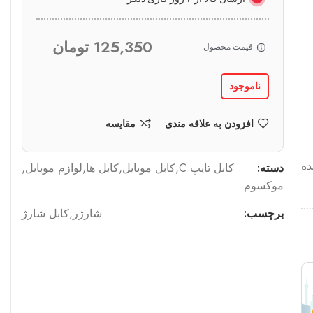
125,350
تومان
قیمت محصول
ناموجود
افزودن به علاقه مندی
مقایسه
بافته شده
دسته:
کابل تایپ C
,
کابل موبایل
,
کابل ها
,
لوازم موبایل
,
موکسوم
برچسب:
شارژر
,
کابل شارژ