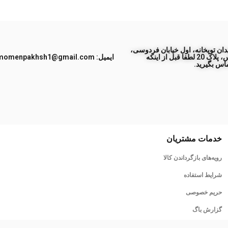
ان توپخانه، اول خیابان فردوسی،
جنب پاساژ طبس، پلاک 20 لطفا قبل از اینکه
ایمیل: momenpakhsh1@gmail.com
اس بگیرید.
خدمات مشتریان
رویه‌های بازگرداندن کالا
شرایط استفاده
حریم خصوصی
گزارش باگ