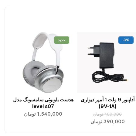
-3%
جدید
آداپتور 9 ولت 1 آمپر دیواری
هدست بلوتوثی سامسونگ مدل
افزودن به سبد خرید
افزودن به سبد خرید
level s07
(9V-1A)
1,540,000
تومان
400,000
تومان
390,000
تومان