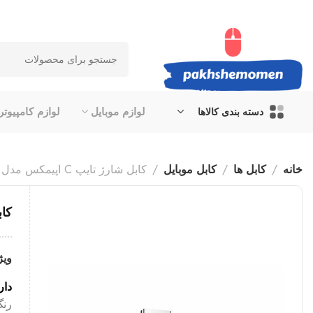
لوازم موبایل
لوازم کامپیوتر
دسته بندی کالاها
خانه
کابل ها
کابل موبایل
کابل شارژ تایپ C اپیمکس مدل EC 08
کابل 
ویژ
دار
رنگ