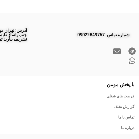
آدرس: تهران مید
ﺷﻤﺎره ﺗﻤﺎس: 09022849757
تشریف بیارید تم
با پخش مومن
فرصت های شغلی
گزارش تخلف
تماس با ما
درباره ما