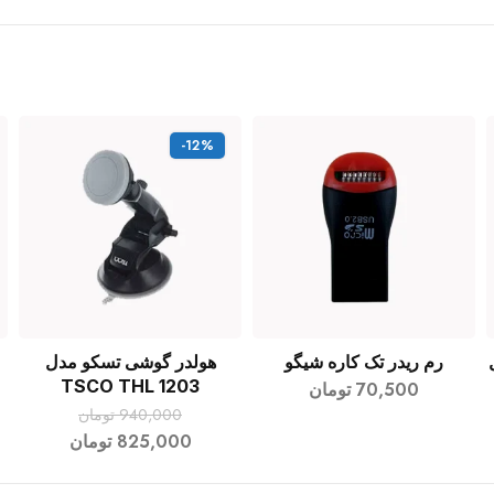
-12%
رم ریدر تک کاره شیگو
هولدر گوشی تسکو مدل
افزودن به سبد خرید
افزودن به سبد خرید
TSCO THL 1203
70,500
تومان
940,000
تومان
825,000
تومان