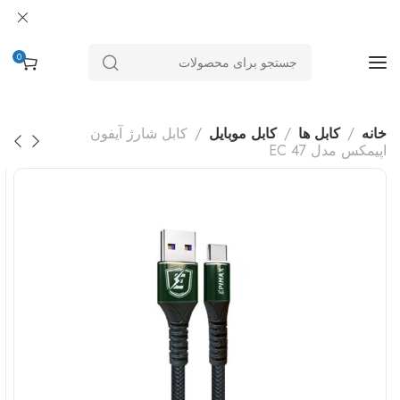
0
خانه
کابل ها
کابل موبایل
کابل شارژ آیفون
اپیمکس مدل EC 47