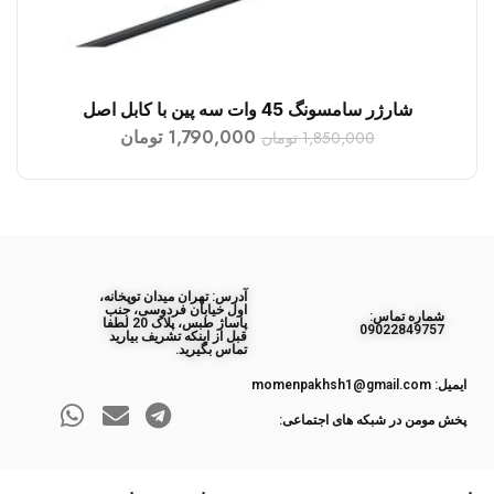
شارژر سامسونگ 45 وات سه پین با کابل اصل
افزودن به سبد خرید
1,790,000
تومان
1,850,000
تومان
آدرس: تهران میدان توپخانه،
اول خیابان فردوسی، جنب
ﺷﻤﺎره ﺗﻤﺎس:
پاساژ طبس، پلاک 20 لطفا
09022849757
قبل از اینکه تشریف بیارید
تماس بگیرید.
ایمیل: momenpakhsh1@gmail.com
پخش مومن در شبکه های اجتماعی: