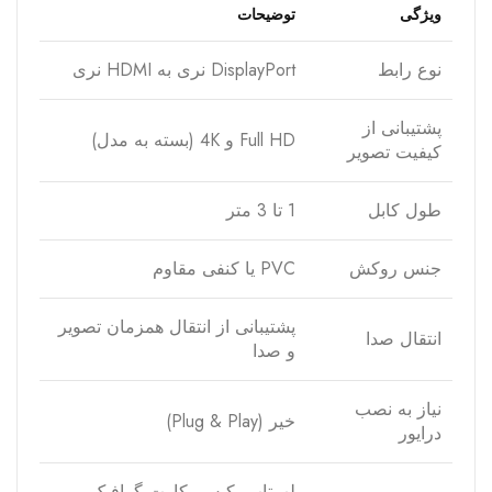
ویژگی
توضیحات
نوع رابط
DisplayPort نری به HDMI نری
پشتیبانی از
Full HD و 4K (بسته به مدل)
کیفیت تصویر
طول کابل
1 تا 3 متر
جنس روکش
PVC یا کنفی مقاوم
پشتیبانی از انتقال همزمان تصویر
انتقال صدا
و صدا
نیاز به نصب
خیر (Plug & Play)
درایور
لپ‌تاپ، کیس، کارت گرافیک،