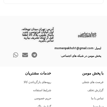
آدرس: تهران میدان توپخانه،
اول خیابان فردوسی، جنب
ﺷﻤﺎره ﺗﻤﺎس:
پاساژ طبس، پلاک 20 لطفا
09022849757
قبل از اینکه تشریف بیارید
تماس بگیرید.
ایمیل: momenpakhsh1@gmail.com
پخش مومن در شبکه های اجتماعی:
با پخش مومن
خدمات مشتریان
فرصت های شغلی
رویه‌های بازگرداندن کالا
گزارش تخلف
شرایط استفاده
تماس با ما
حریم خصوصی
درباره ما
گزارش باگ