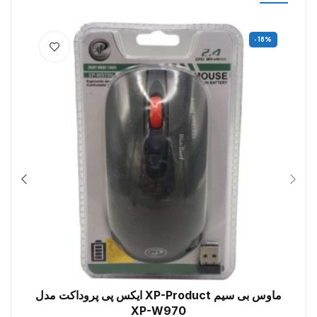
%
-18%
ماوس بی سیم XP-Product ایکس پی پروداکت مدل
افزودن به سبد خرید
XP-W970