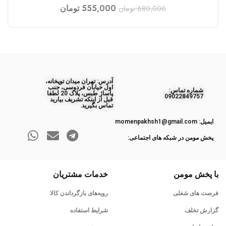
555,000
تومان
680,000
تومان
آدرس: تهران میدان توپخانه،
اول خیابان فردوسی، جنب
ﺷﻤﺎره ﺗﻤﺎس:
پاساژ طبس، پلاک 20 لطفا
09022849757
قبل از اینکه تشریف بیارید
تماس بگیرید.
ایمیل: momenpakhsh1@gmail.com
پخش مومن در شبکه های اجتماعی:
با پخش مومن
خدمات مشتریان
فرصت های شغلی
رویه‌های بازگرداندن کالا
گزارش تخلف
شرایط استفاده