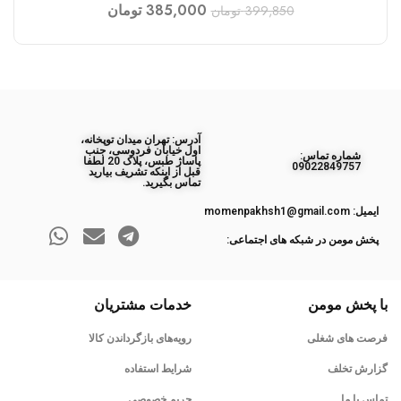
385,000
تومان
399,850
تومان
آدرس: تهران میدان توپخانه،
اول خیابان فردوسی، جنب
ﺷﻤﺎره ﺗﻤﺎس:
پاساژ طبس، پلاک 20 لطفا
09022849757
قبل از اینکه تشریف بیارید
تماس بگیرید.
ایمیل: momenpakhsh1@gmail.com
پخش مومن در شبکه های اجتماعی:
با پخش مومن
خدمات مشتریان
فرصت های شغلی
رویه‌های بازگرداندن کالا
گزارش تخلف
شرایط استفاده
تماس با ما
حریم خصوصی