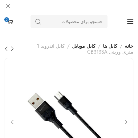
0
خانه
کابل ها
کابل موبایل
کابل اندروید 1
متری وریتی CB3133A