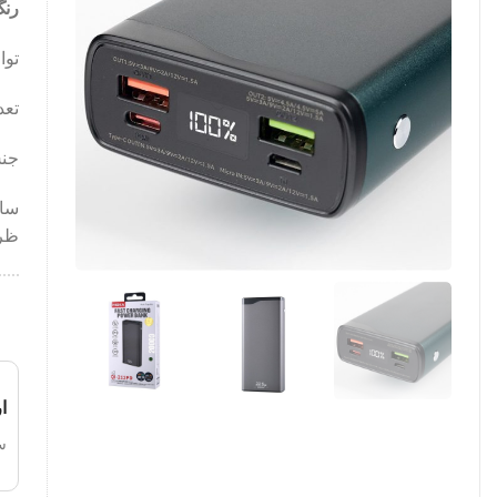
رنگ
توان
تعدا
جنس ب
ساز
ظرفیت: 0
ا
س