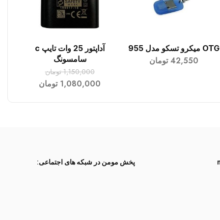
OTG میکرو تسکو مدل 955
آداپتور 25 وات تایپ c
افزودن به سبد خرید
افزودن به سبد خرید
سامسونگ
42,550
تومان
1,150,000
تومان
1,080,000
تومان
پخش مومن در شبکه های اجتماعی: