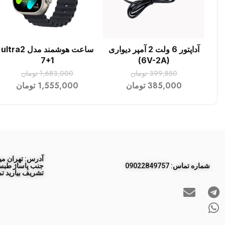
آداپتور 6 ولت 2 آمپر دیواری
ساعت هوشمند مدل ultra2
افزودن به سبد خرید
افزودن به سبد خرید
7+1
(6V-2A)
399,850
تومان
1,683,000
تومان
385,000
تومان
1,555,000
تومان
آدرس: تهران مید
ﺷﻤﺎره ﺗﻤﺎس: 09022849757
تشریف بیارید تم