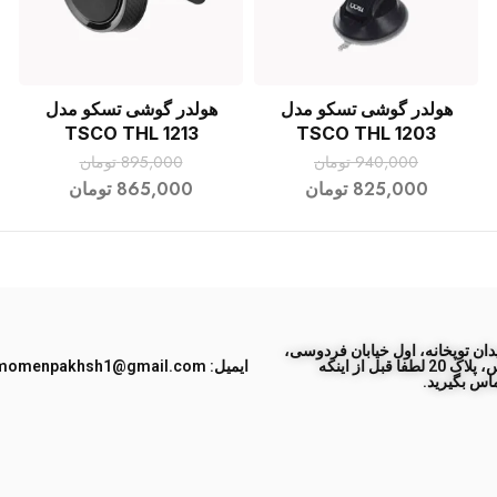
هولدر گوشی تسکو مدل
هولدر گوشی تسکو مدل
افزودن به سبد خرید
افزودن به سبد خرید
TSCO THL 1213
TSCO THL 1203
940,000
تومان
895,000
تومان
825,000
تومان
865,000
تومان
ان توپخانه، اول خیابان فردوسی،
جنب پاساژ طبس، پلاک 20 لطفا قبل از اینکه
ایمیل: momenpakhsh1@gmail.com
اس بگیرید.