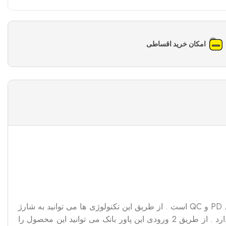
امکان خرید اقساطی
پاور بانک هیسکا مدل 212 دارای ظرفیتی 20 هزار میلی آمپری است . بدنه این محصول از آلومینیوم ساخته شده است دارای فناوری PD و QC است . از طریق این تکنولوژی ها می توانید به شارژ
پرسرعت و مطمئن دسترسی خواهید داشت . باتریِ پاور بانک هیسکا 212 از نوع لیتیوم پلیمر است که 20 هزار میلی آمپر ظرفیت دارد . از طریق 2 ورودی این پاور بانک می توانید این محصول را