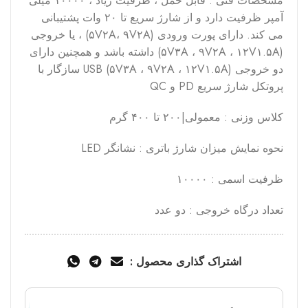
مشخصات فنی : قابل حمل ، ظرفیت زیاد ، ۱۰۰۰۰ میلی
آمپر ظرفیت دارد و از شارژ سریع تا ۲۰ وات پشتیبانی
می کند. دارای پورت ورودی (۵V۲A، ۹V۲A) ، یا خروجی
(۵V۳A ، ۹V۲A ، ۱۲V۱.۵A) داشته باشد و همچنین دارای
دو خروجی USB (۵V۳A ، ۹V۲A ، ۱۲V۱.۵A) سازگار با
پروتکل شارژ سریع PD و QC
کلاس وزنی : معمولی|۲۰۰ تا ۴۰۰ گرم
نحوه نمایش میزان شارژ باتری : نشانگر LED
ظرفیت اسمی : ۱۰۰۰۰
تعداد درگاه خروجی : دو عدد
اشتراک گذاری محصول :