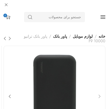
0
خانه
لوازم موبایل
پاور بانک
پاور بانک ترانیو
F9 10000