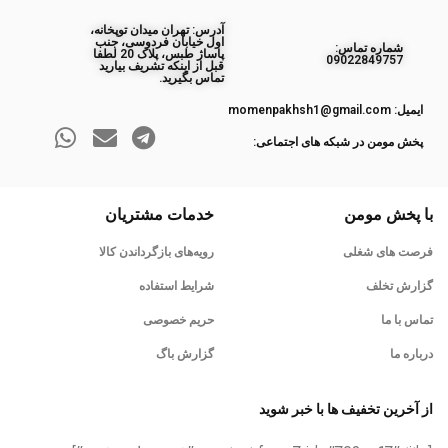
آدرس: تهران میدان توپخانه،
اول خیابان فردوسی، جنب
ﺷﻤﺎره ﺗﻤﺎس:
پاساژ طبس، پلاک 20 لطفا
09022849757
قبل از اینکه تشریف بیارید
تماس بگیرید.
ایمیل: momenpakhsh1@gmail.com
پخش مومن در شبکه های اجتماعی:
با پخش مومن
خدمات مشتریان
فرصت های شغلی
رویه‌های بازگرداندن کالا
گزارش تخلف
شرایط استفاده
تماس با ما
حریم خصوصی
درباره ما
گزارش باگ
از آخرین تخفیف ها با خبر شوید