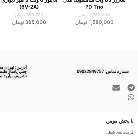
شارژر 65 وات سامسونگ مدل
آداپتور 6 ولت 2 آمپر دیواری
افزودن به سبد خرید
افزودن به سبد خرید
(6V-2A)
PD Trio
1,750,000
تومان
399,850
تومان
1,580,000
تومان
385,000
تومان
آدرس: تهران مید
ﺷﻤﺎره ﺗﻤﺎس: 09022849757
تشریف بیارید تم
با پخش مومن
فرصت های شغلی