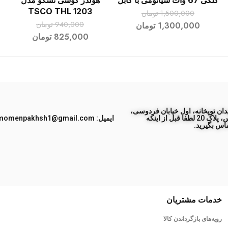
کلگی 67 وات شیائومی با کابل
هولدر گوشی تسکو مدل
افزودن به سبد خرید
افزودن به سبد خرید
TSCO THL 1203
1,500,000
تومان
940,000
تومان
1,300,000
تومان
825,000
تومان
ان توپخانه، اول خیابان فردوسی،
جنب پاساژ طبس، پلاک 20 لطفا قبل از اینکه
ایمیل: momenpakhsh1@gmail.com
اس بگیرید.
خدمات مشتریان
رویه‌های بازگرداندن کالا