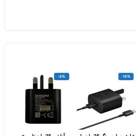
-6%
-18%