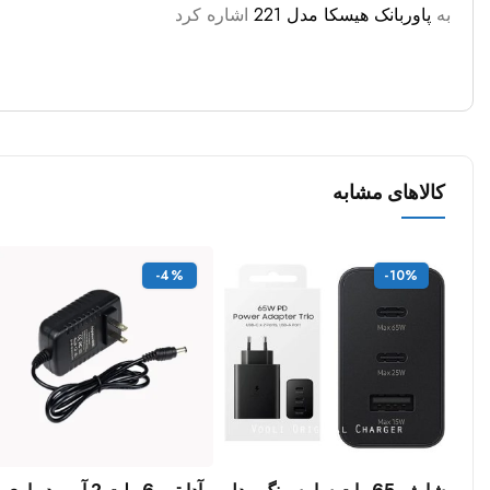
به
پاوربانک هیسکا مدل 221
اشاره کرد
کالاهای مشابه
-4%
-10%