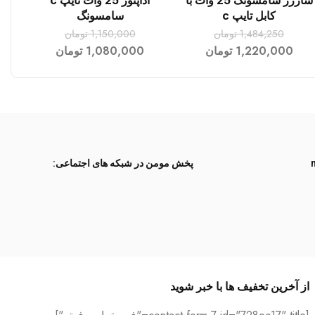
شارژر سامسونگ 25 وات با
آداپتور 25 وات تایپ c
افزودن به سبد خرید
افزودن به سبد خرید
کابل تایپ c
سامسونگ
1,484,250
تومان
1,150,000
تومان
1,220,000
تومان
1,080,000
تومان
پخش مومن در شبکه های اجتماعی:
از آخرین تخفیف ها با خبر شوید