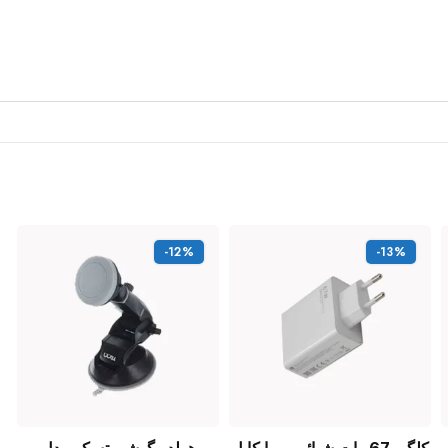
-12%
-13%