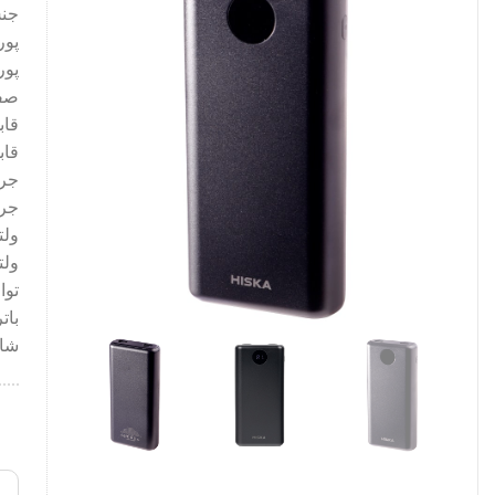
جنس
پورت های
پورت های
صفح
قابلیت
جریان و
جریان خر
ولتاژ 
ولتاژ خرو
توان
باتری
شارژ