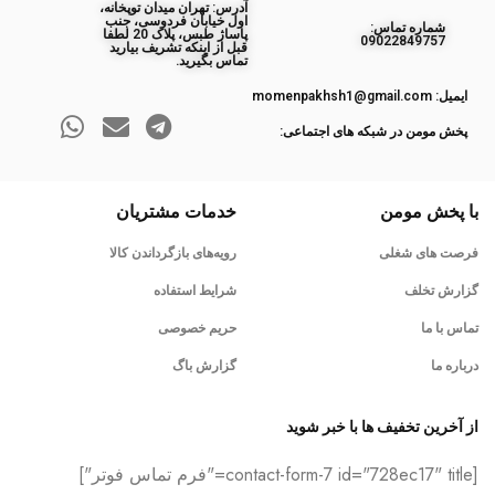
آدرس: تهران میدان توپخانه،
اول خیابان فردوسی، جنب
ﺷﻤﺎره ﺗﻤﺎس:
پاساژ طبس، پلاک 20 لطفا
09022849757
قبل از اینکه تشریف بیارید
تماس بگیرید.
ایمیل: momenpakhsh1@gmail.com
پخش مومن در شبکه های اجتماعی:
با پخش مومن
خدمات مشتریان
فرصت های شغلی
رویه‌های بازگرداندن کالا
گزارش تخلف
شرایط استفاده
تماس با ما
حریم خصوصی
درباره ما
گزارش باگ
از آخرین تخفیف ها با خبر شوید
[contact-form-7 id="728ec17" title="فرم تماس فوتر"]