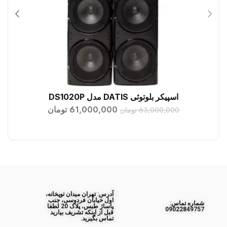
اسپیکر بلوتوثی DATIS مدل DS1020P
افزودن به سبد خرید
61,000,000
تومان
63,000,000
تومان
آدرس: تهران میدان توپخانه،
اول خیابان فردوسی، جنب
ﺷﻤﺎره ﺗﻤﺎس:
پاساژ طبس، پلاک 20 لطفا
09022849757
قبل از اینکه تشریف بیارید
تماس بگیرید.